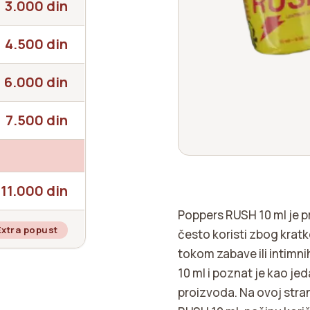
3.000 din
4.500 din
6.000 din
7.500 din
11.000 din
Poppers RUSH 10 ml je pr
Extra popust
često koristi zbog krat
tokom zabave ili intimni
10 ml i poznat je kao je
proizvoda. Na ovoj stra