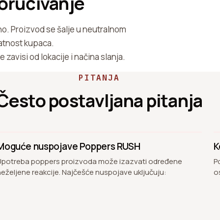
poručivanje
no. Proizvod se šalje u neutralnom
atnost kupaca.
e zavisi od lokacije i načina slanja.
PITANJA
Često postavljana pitanja
Moguće nuspojave Poppers RUSH
K
Upotreba poppers proizvoda može izazvati određene
P
neželjene reakcije. Najčešće nuspojave uključuju:
o