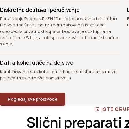
Diskretna dostava i poručivanje
Poručivanje Poppers RUSH 10 ml je jednostavno i diskretno.
Proizvod se šalje u neutralnom pakovanju kako bi se
obezbedila privatnost kupaca. Dostava je dostupna na
teritoriji cele Srbije, a rok isporuke zavisi od lokacije i načina
slanja.
Da li alkohol utiče na dejstvo
Kombinovanje sa alkoholom ili drugim supstancama može
povećati rizik od neželjenih efekata.
Pogledaj sve proizvode
IZ ISTE GRU
Slični preparati