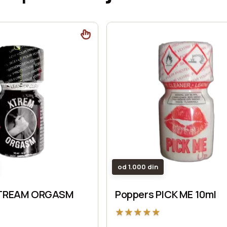
od 1.000 din
XTREAM ORGASM
Poppers PICK ME 10ml
★
★
★
★
★