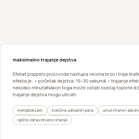
maksimalno trajanje dejstva
Efekat poppers proizvoda nastupa veoma brzo i traje kratk
efekta je: • početak dejstva: 15–30 sekundi • trajanje efek
nekoliko minutaNakon toga može ostati osećaj toplote ili 
trajanje dejstva mogu uticati:
metabolizam
količina udisanih para
unos hrane i alkoh
opšte zdravstveno stanje