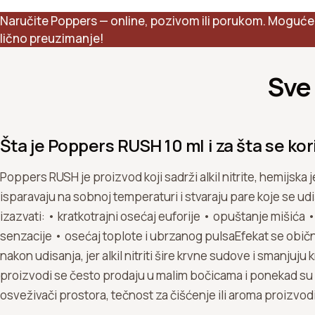
Naručite Poppers — online, pozivom ili porukom. Moguće 
lično preuzimanje!
Sve 
Šta je Poppers RUSH 10 ml i za šta se kor
Poppers RUSH je proizvod koji sadrži alkil nitrite, hemijska j
isparavaju na sobnoj temperaturi i stvaraju pare koje se u
izazvati: • kratkotrajni osećaj euforije • opuštanje mišića 
senzacije • osećaj toplote i ubrzanog pulsaEfekat se obič
nakon udisanja, jer alkil nitriti šire krvne sudove i smanjuju 
proizvodi se često prodaju u malim bočicama i ponekad su
osveživači prostora, tečnost za čišćenje ili aroma proizvodi