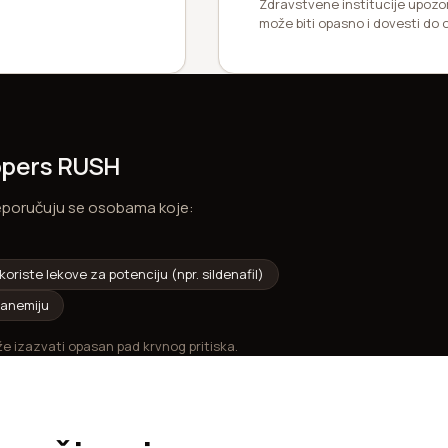
Zdravstvene institucije upozo
može biti opasno i dovesti do 
oppers RUSH
reporučuju se osobama koje:
koriste lekove za potenciju (npr. sildenafil)
 anemiju
e izazvati opasan pad krvnog pritiska.