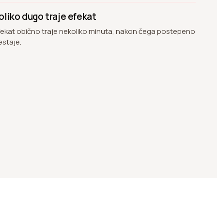
oliko dugo traje efekat
fekat obično traje nekoliko minuta, nakon čega postepeno
estaje.