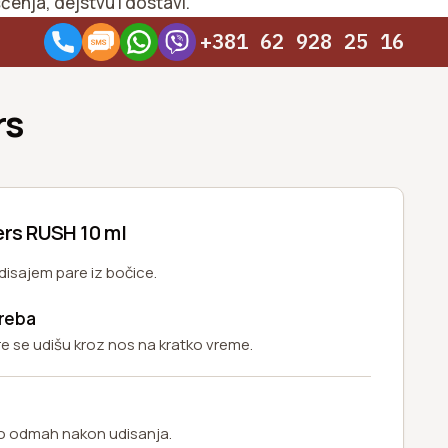
ćenja, dejstvu i dostavi.
+381 62 928 25 16
rs
ers RUSH 10 ml
disajem pare iz bočice.
reba
re se udišu kroz nos na kratko vreme.
vo odmah nakon udisanja.