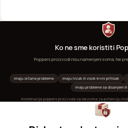
Ko ne sme koristiti P
Poppers proizvodi nisu namenjeni svima. Ne p
imaju srčane probleme
imaju nizak ili visok krvni pritisak
imaju probleme sa disanjem ili
Kombinacija poppers proizvoda sa lekovima za potenciju mož