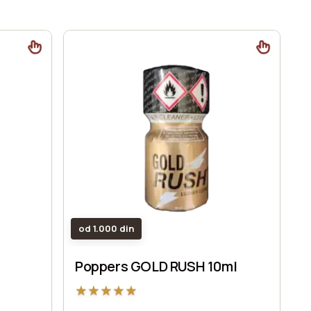
od 1.000 din
Poppers GOLD RUSH 10ml
★
★
★
★
★