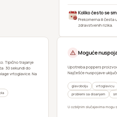
Koliko često se sme
Prekomerna ili česta
zdravstvenih rizika.
Moguće nuspoja
o. Tipično trajanje
Upotreba poppers proizvod
ta: 30 sekundi do
Najčešće nuspojave uključ
blage vrtoglavice. Na
glavobolju
vrtoglavicu
ola
problemi sa disanjem
sm
U ozbiljnim slučajevima mogu se