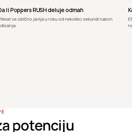
Da li Poppers RUSH deluje odmah
K
Efekat se obično javlja u roku od nekoliko sekundi nakon
E
udisanja.
n
PE
 za potenciju