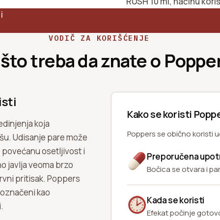
RUSH 10 ml, načinu koriš
i
VODIČ ZA KORIŠĆENJE
što treba da znate o Poppe
isti
Kako se koristi Popp
edinjenja koja
Poppers se obično koristi u
dišu. Udisanje pare može
• povećanu osetljivost i
Preporučena upot
no javlja veoma brzo
Bočica se otvara i pa
krvni pritisak. Poppers
 označeni kao
Kada se koristi
.
Efekat počinje goto