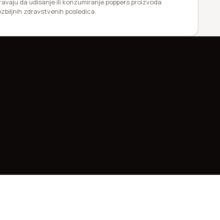
ravaju da udisanje ili konzumiranje poppers proizvoda
ozbiljnih zdravstvenih posledica.