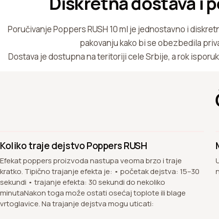
Diskretna dostava i 
Poručivanje Poppers RUSH 10 ml je jednostavno i diskret
pakovanju kako bi se obezbedila priv
Dostava je dostupna na teritoriji cele Srbije, a rok isporuk
Koliko traje dejstvo Poppers RUSH
Efekat poppers proizvoda nastupa veoma brzo i traje
kratko. Tipično trajanje efekta je: • početak dejstva: 15–30
sekundi • trajanje efekta: 30 sekundi do nekoliko
minutaNakon toga može ostati osećaj toplote ili blage
vrtoglavice. Na trajanje dejstva mogu uticati: