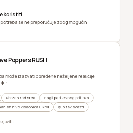
 koristiti
 upotreba se ne preporučuje zbog mogućih
ve Poppers RUSH
a može izazvati određene neželjene reakcije.
uju:
ubrzan rad srca
nagli pad krvnog pritiska
anjen nivo kiseonika u krvi
gubitak svesti
 javiti: