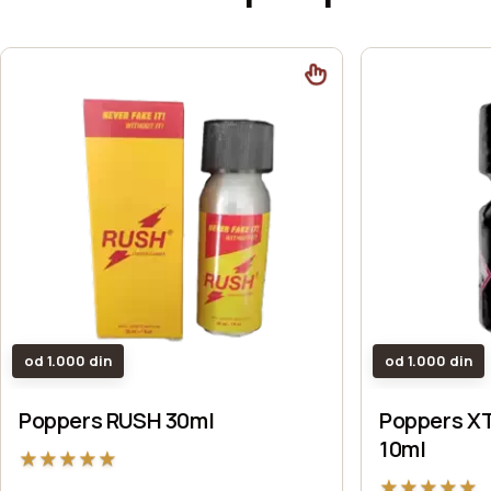
od 1.000 din
od 1.000 din
Poppers RUSH 30ml
Poppers 
10ml
★
★
★
★
★
★
★
★
★
★