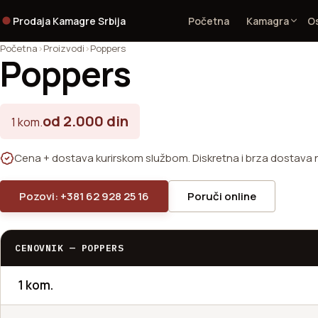
Prodaja Kamagre Srbija
Početna
Kamagra
Os
Početna
Proizvodi
Poppers
Poppers
od 2.000 din
1 kom.
Cena + dostava kurirskom službom. Diskretna i brza dostava na
Pozovi: +381 62 928 25 16
Poruči online
CENOVNIK — POPPERS
1 kom.