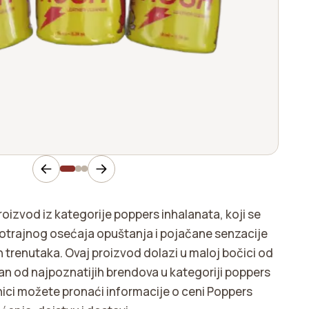
oizvod iz kategorije poppers inhalanata, koji se
kotrajnog osećaja opuštanja i pojačane senzacije
h trenutaka. Ovaj proizvod dolazi u maloj bočici od
dan od najpoznatijih brendova u kategoriji poppers
nici možete pronaći informacije o ceni Poppers