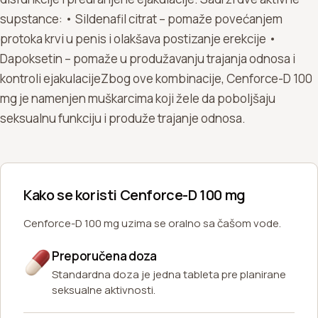
supstance: • Sildenafil citrat – pomaže povećanjem
protoka krvi u penis i olakšava postizanje erekcije •
Dapoksetin – pomaže u produžavanju trajanja odnosa i
kontroli ejakulacijeZbog ove kombinacije, Cenforce-D 100
mg je namenjen muškarcima koji žele da poboljšaju
seksualnu funkciju i produže trajanje odnosa.
Kako se koristi Cenforce-D 100 mg
Cenforce-D 100 mg uzima se oralno sa čašom vode.
Preporučena doza
Standardna doza je jedna tableta pre planirane
seksualne aktivnosti.