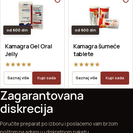
od 600 din
od 600 din
Kamagra Gel Oral
Kamagra šumeće
Jelly
tablete
★
★
★
★
★
★
★
★
★
★
Saznaj više
Kupi sada
Saznaj više
Kupi sada
Zagarantovana
diskrecija
Poručite preparat po izboru i poslaćemo vam brzom
poštom na adresu u diskretnom paketu.