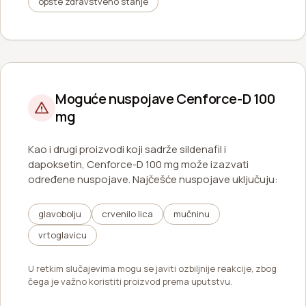
opšte zdravstveno stanje
Moguće nuspojave Cenforce-D 100
mg
Kao i drugi proizvodi koji sadrže sildenafil i
dapoksetin, Cenforce-D 100 mg može izazvati
određene nuspojave. Najčešće nuspojave uključuju:
glavobolju
crvenilo lica
mučninu
vrtoglavicu
U retkim slučajevima mogu se javiti ozbiljnije reakcije, zbog
čega je važno koristiti proizvod prema uputstvu.