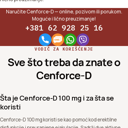
Naručite Cenforce-D — online, pozivom ili porukom.
Moguće i lično preuzimanje!
+381 62 928 25 16
VODIČ ZA KORIŠĆENJE
Sve što treba da znate o
Cenforce-D
Šta je Cenforce-D 100 mg i za šta se
koristi
Cenforce-D 100 mg koristi se kao pomoć kod erektilne
disfunkcije i preuranjene ejakulacije. Sadrži dve aktivne