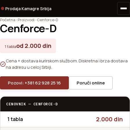
Prodaja Kamagre Srbija
Početna
Proizvodi
Cenforce-D
Cenforce-D
od 2.000 din
1 tabla
Cena + dostava kurirskom službom. Diskretna i brza dostava
na adresu u celoj Srbiji.
Pozovi: +381 62 928 25 16
Poruči online
CENOVNIK — CENFORCE-D
2.000 din
1 tabla