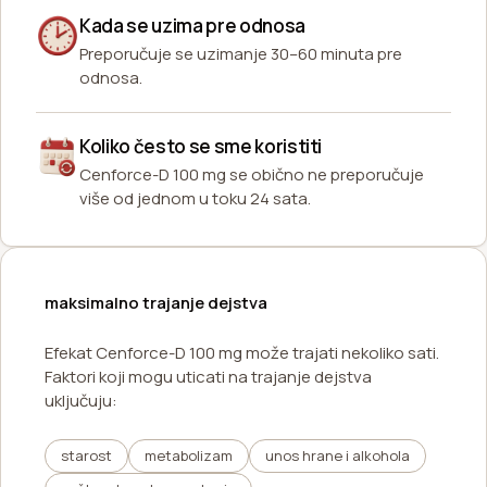
Kada se uzima pre odnosa
Preporučuje se uzimanje 30–60 minuta pre
odnosa.
Koliko često se sme koristiti
Cenforce-D 100 mg se obično ne preporučuje
više od jednom u toku 24 sata.
maksimalno trajanje dejstva
Efekat Cenforce-D 100 mg može trajati nekoliko sati.
Faktori koji mogu uticati na trajanje dejstva
uključuju:
starost
metabolizam
unos hrane i alkohola