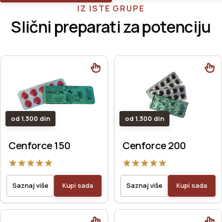
IZ ISTE GRUPE
Slični preparati za potenciju
od 1.300 din
od 1.300 din
Cenforce 150
Cenforce 200
★
★
★
★
★
★
★
★
★
★
Saznaj više
Kupi sada
Saznaj više
Kupi sada