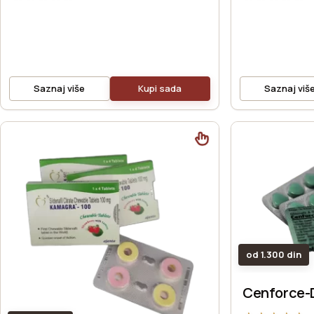
Saznaj više
Kupi sada
Saznaj viš
od 1.300 din
Cenforce-