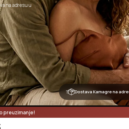
ava na adresu u
Dostava Kamagre na adresu
no preuzimanje!
š