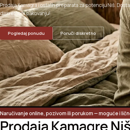
Prodaja Kamagra i ostalih preparata za potenciju Niš. Dost
diskretnom pakovanju!
Pogledaj ponudu
Poruči diskretno
Naručivanje online, pozivom ili porukom — moguće i lič
Prodaja Kamagre Ni