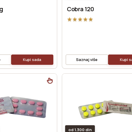
mg
Cobra 120
★
★
★
★
★
e
Kupi sada
Saznaj više
Kupi 
od 1.300 din