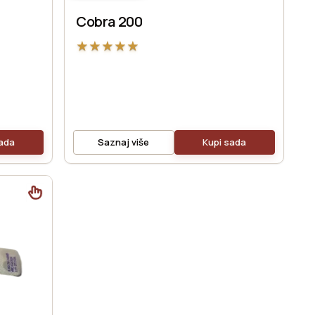
Cobra 200
★
★
★
★
★
sada
Saznaj više
Kupi sada