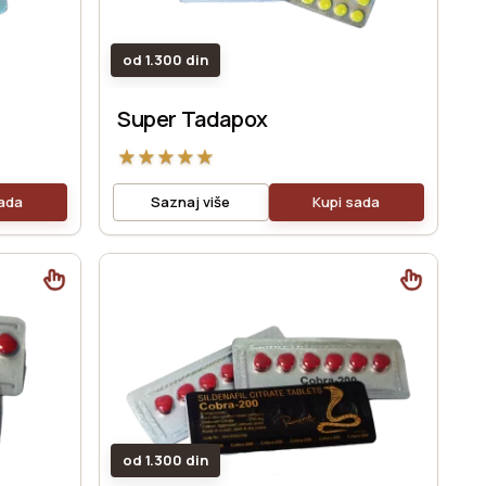
od 1.300 din
Super Tadapox
★
★
★
★
★
sada
Saznaj više
Kupi sada
od 1.300 din