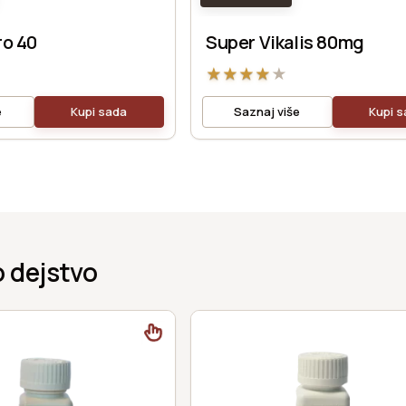
ro 40
Super Vikalis 80mg
★
★
★
★
★
e
Kupi sada
Saznaj više
Kupi 
 dejstvo