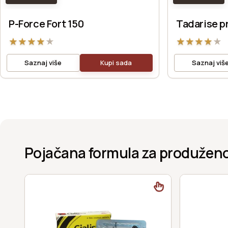
P-Force Fort 150
Tadarise p
★
★
★
★
★
★
★
★
★
★
Saznaj više
Kupi sada
Saznaj viš
Pojačana formula za produženo