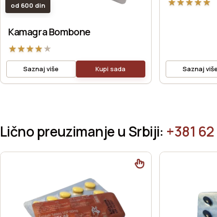
★
★
★
★
★
od 600 din
Kamagra Bombone
★
★
★
★
★
Saznaj više
Kupi sada
Saznaj viš
Lično preuzimanje u Srbiji:
+381 62