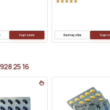
★
★
★
★
★
e
Kupi sada
Saznaj više
Kupi 
 928 25 16