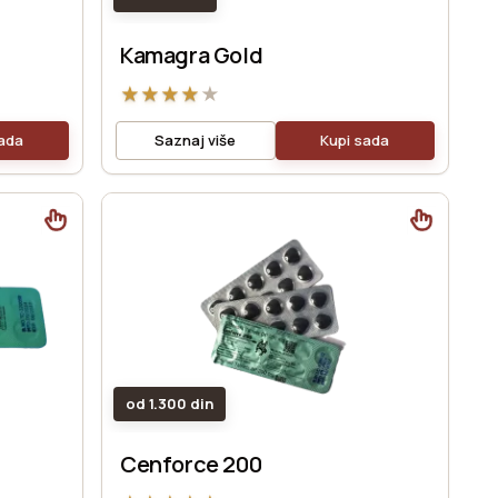
Kamagra Gold
★
★
★
★
★
sada
Saznaj više
Kupi sada
od 1.300 din
Cenforce 200