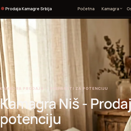
Prodaja Kamagre Srbija
Početna
Kamagra
Os
KAMAGRA PRODAJA — PREPARATI ZA POTENCIJU
Kamagra Niš - Prodaj
potenciju