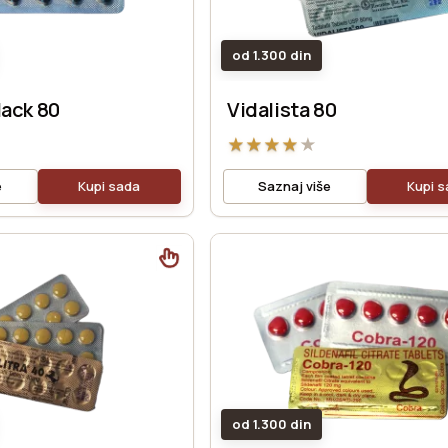
od 1.300 din
lack 80
Vidalista 80
★
★
★
★
★
e
Kupi sada
Saznaj više
Kupi 
od 1.300 din