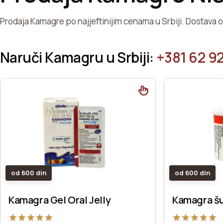
Prodaja Kamagre po najjeftinijim cenama u Srbiji. Dostava 
Naruči Kamagru u Srbiji:
+381 62 92
od 600 din
od 600 din
Kamagra Gel Oral Jelly
Kamagra š
★
★
★
★
★
★
★
★
★
★