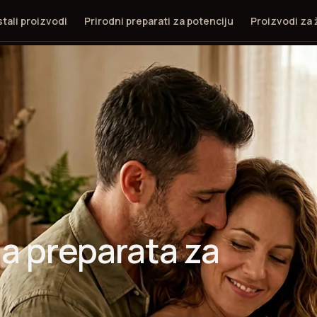
tali proizvodi
Prirodni preparati za potenciju
Proizvodi za
a preparata za