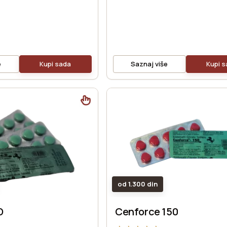
e
Kupi sada
Saznaj više
Kupi 
od 1.300 din
D
Cenforce 150