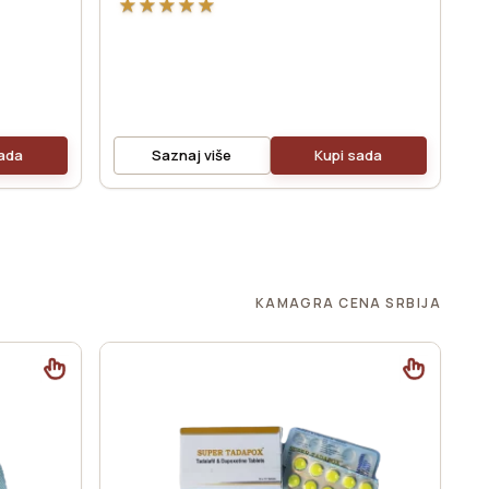
★
★
★
★
★
sada
Saznaj više
Kupi sada
KAMAGRA CENA SRBIJA