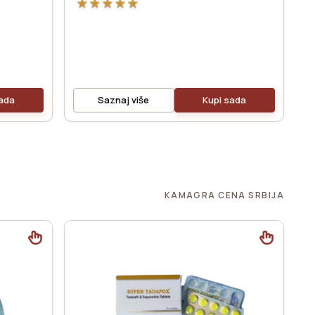
★
★
★
★
★
sada
Saznaj više
Kupi sada
KAMAGRA CENA SRBIJA