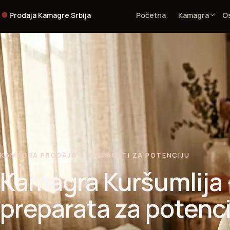
Prodaja Kamagre Srbija
Početna
Kamagra
Os
KAMAGRA PRODAJA — PREPARATI ZA POTENCIJU
Kamagra Kuršumlija 
preparata za potenci