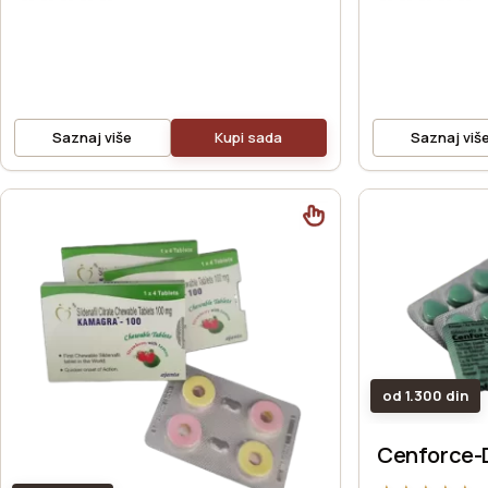
Saznaj više
Kupi sada
Saznaj viš
od 1.300 din
Cenforce-