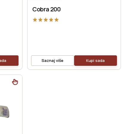
Cobra 200
★
★
★
★
★
sada
Saznaj više
Kupi sada