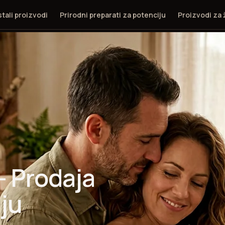
tali proizvodi
Prirodni preparati za potenciju
Proizvodi za
- Prodaja
ju