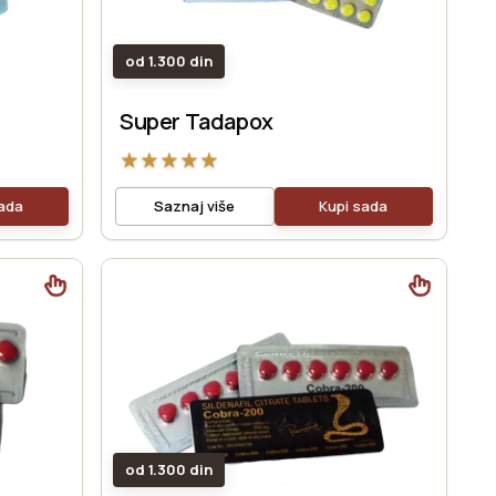
od 1.300 din
Super Tadapox
★
★
★
★
★
sada
Saznaj više
Kupi sada
od 1.300 din