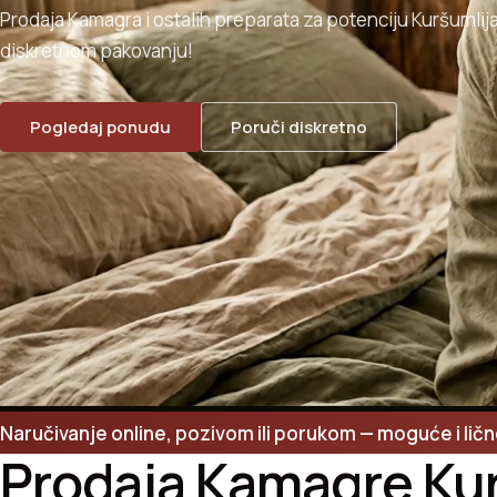
Prodaja Kamagra i ostalih preparata za potenciju Kuršumlij
diskretnom pakovanju!
Pogledaj ponudu
Poruči diskretno
Naručivanje online, pozivom ili porukom — moguće i lič
Prodaja Kamagre Kur