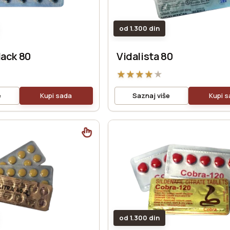
od 1.300 din
lack 80
Vidalista 80
★
★
★
★
★
e
Kupi sada
Saznaj više
Kupi 
od 1.300 din