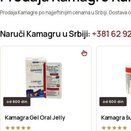
Prodaja Kamagre po najjeftinijim cenama u Srbiji. Dostava 
Naruči Kamagru u Srbiji:
+381 62 92
od 600 din
od 600 din
Kamagra Gel Oral Jelly
Kamagra š
★
★
★
★
★
★
★
★
★
★