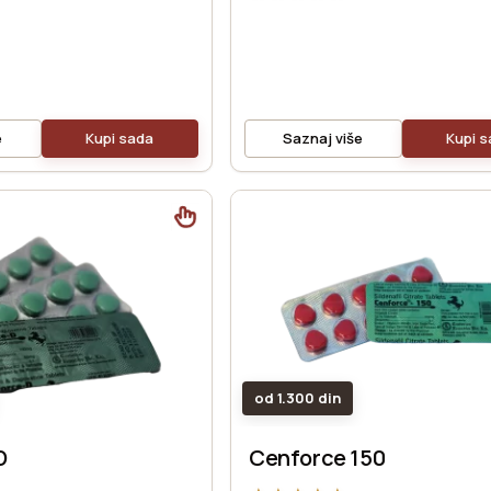
e
Kupi sada
Saznaj više
Kupi 
od 1.300 din
D
Cenforce 150