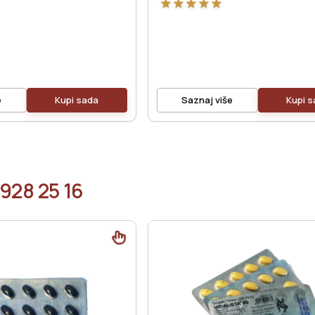
★
★
★
★
★
e
Kupi sada
Saznaj više
Kupi 
 928 25 16