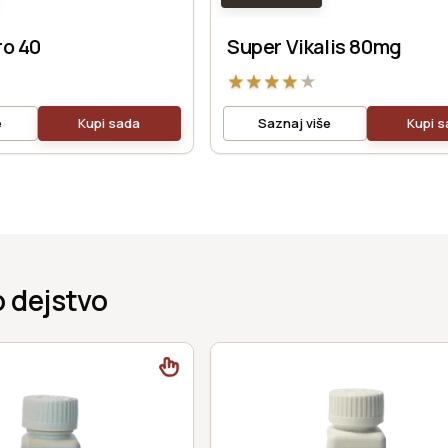
ro 40
Super Vikalis 80mg
★
★
★
★
★
e
Kupi sada
Saznaj više
Kupi 
 dejstvo