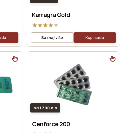
Kamagra Gold
★
★
★
★
★
sada
Saznaj više
Kupi sada
od 1.300 din
Cenforce 200