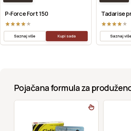
P-Force Fort 150
Tadarise p
★
★
★
★
★
★
★
★
★
★
Saznaj više
Kupi sada
Saznaj viš
Pojačana formula za produženo