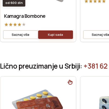
★
★
★
★
★
od 600 din
Kamagra Bombone
★
★
★
★
★
Saznaj više
Kupi sada
Saznaj viš
Lično preuzimanje u Srbiji:
+381 62