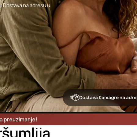
a. Dostava na adresu u
Dostava Kamagre na adresu
no preuzimanje!
šumlija