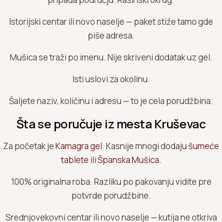
Istorijski centar ili novo naselje — paket stiže tamo gde
piše adresa.
Mušica se traži po imenu. Nije skriveni dodatak uz gel.
Isti uslovi za okolinu.
Šaljete naziv, količinu i adresu — to je cela porudžbina.
Šta se poručuje iz mesta Kruševac
Za početak je
Kamagra gel
. Kasnije mnogi dodaju
šumeće
tablete
ili
Španska Mušica
.
100% originalna roba. Razliku po pakovanju vidite pre
potvrde porudžbine.
Srednjovekovni centar ili novo naselje — kutija ne otkriva