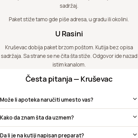
sadržaj.
Paket stiže tamo gde piše adresa, u gradu ili okolini.
U Rasini
Kruševac dobija paket brzom poštom. Kutija bez opisa
sadržaja. Sa strane se ne čita šta stiže. Odgovor ide nazad
istim kanalom.
Česta pitanja — Kruševac
Može li apoteka naručiti umesto vas?
Kako da znam šta da uzmem?
Da li je na kutiji napisan preparat?