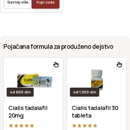
Saznaj više
Kupi sada
Pojačana formula za produženo dejstvo
od 600 din
od 1.300 din
Cialis tadalafil
Cialis tadalafil 30
20mg
tableta
★
★
★
★
★
★
★
★
★
★