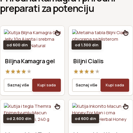
preparati za potenciju
od 600 din
od 1.300 din
Biljna Kamagra gel
Biljni Cialis
★
★
★
★
★
★
★
★
★
★
Saznaj više
Kupi sada
Saznaj više
Kupi sada
od 2.600 din
od 600 din