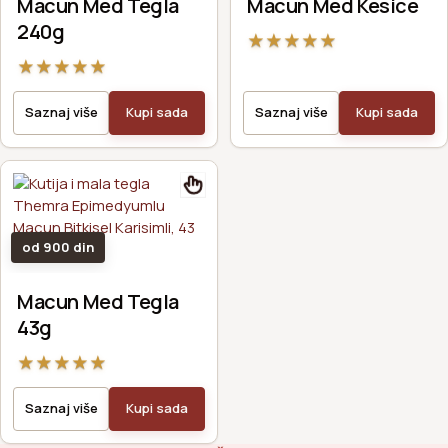
Macun Med Tegla
Macun Med Kesice
240g
★
★
★
★
★
★
★
★
★
★
Saznaj više
Kupi sada
Saznaj više
Kupi sada
od 900 din
Macun Med Tegla
43g
★
★
★
★
★
Saznaj više
Kupi sada