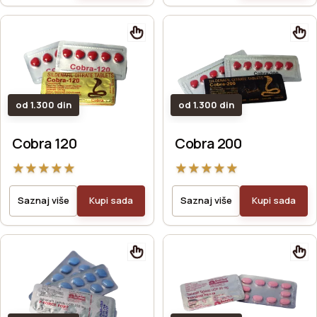
od 1.300 din
od 1.300 din
Cobra 120
Cobra 200
★
★
★
★
★
★
★
★
★
★
Saznaj više
Kupi sada
Saznaj više
Kupi sada