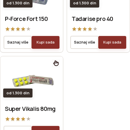
od 1.300 din
od 1.300 din
P-Force Fort 150
Tadarise pro 40
★
★
★
★
★
★
★
★
★
★
Saznaj više
Kupi sada
Saznaj više
Kupi sada
od 1.300 din
Super Vikalis 80mg
★
★
★
★
★