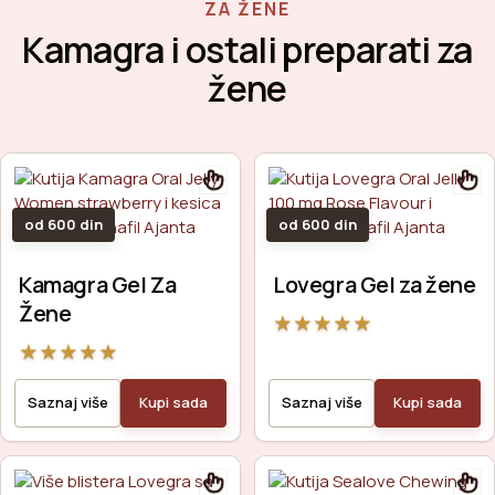
ZA ŽENE
Kamagra i ostali preparati za
žene
od 600 din
od 600 din
Kamagra Gel Za
Lovegra Gel za žene
Žene
★
★
★
★
★
★
★
★
★
★
Saznaj više
Kupi sada
Saznaj više
Kupi sada