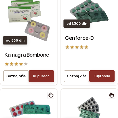
od 1.300 din
Cenforce-D
od 600 din
★
★
★
★
★
Kamagra Bombone
★
★
★
★
★
Saznaj više
Kupi sada
Saznaj više
Kupi sada