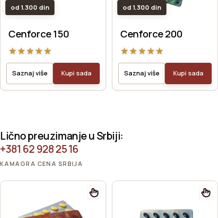
od 1.300 din
od 1.300 din
Cenforce 150
Cenforce 200
★
★
★
★
★
★
★
★
★
★
Saznaj više
Kupi sada
Saznaj više
Kupi sada
Lično preuzimanje u Srbiji:
+381 62 928 25 16
KAMAGRA CENA SRBIJA