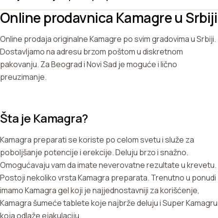
Online prodavnica Kamagre u Srbiji
Online prodaja originalne Kamagre po svim gradovima u Srbiji.
Dostavljamo na adresu brzom poštom u diskretnom
pakovanju. Za Beograd i Novi Sad je moguće i lično
preuzimanje.
Šta je Kamagra?
Kamagra preparati se koriste po celom svetu i služe za
poboljšanje potencije i erekcije. Deluju brzo i snažno.
Omogućavaju vam da imate neverovatne rezultate u krevetu.
Postoji nekoliko vrsta Kamagra preparata. Trenutno u ponudi
imamo Kamagra gel koji je najjednostavniji za korišćenje,
Kamagra šumeće tablete koje najbrže deluju i Super Kamagru
koja odlaže ejakulaciju.