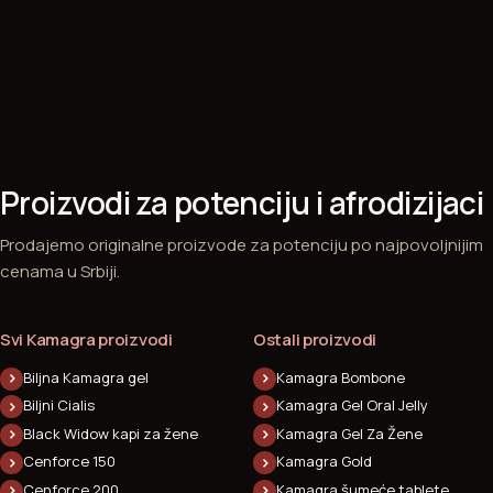
Proizvodi za potenciju i afrodizijaci
Prodajemo originalne proizvode za potenciju po najpovoljnijim
cenama u Srbiji.
Svi Kamagra proizvodi
Ostali proizvodi
Biljna Kamagra gel
Kamagra Bombone
Biljni Cialis
Kamagra Gel Oral Jelly
Black Widow kapi za žene
Kamagra Gel Za Žene
Cenforce 150
Kamagra Gold
Cenforce 200
Kamagra šumeće tablete