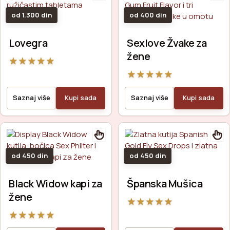
od 1.300 din
od 400 din
Lovegra
Sexlove Žvake za
žene
★
★
★
★
★
★
★
★
★
★
Saznaj više
Kupi sada
Saznaj više
Kupi sada
od 450 din
od 450 din
Black Widow kapi za
Španska Mušica
žene
★
★
★
★
★
★
★
★
★
★