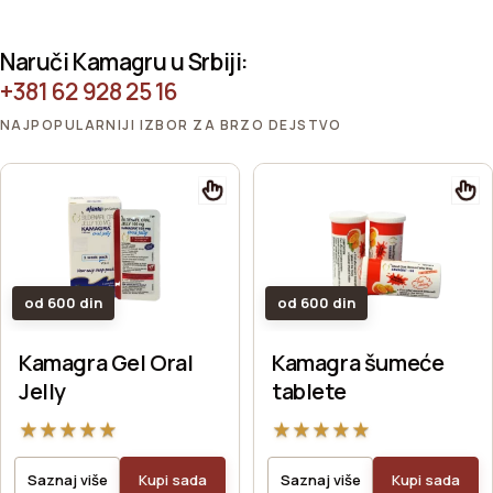
Naruči Kamagru u Srbiji:
+381 62 928 25 16
NAJPOPULARNIJI IZBOR ZA BRZO DEJSTVO
od 600 din
od 600 din
Kamagra Gel Oral
Kamagra šumeće
Jelly
tablete
★
★
★
★
★
★
★
★
★
★
Saznaj više
Kupi sada
Saznaj više
Kupi sada