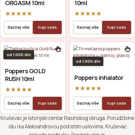
ORGASM 10ml
10ml
★
★
★
★
★
★
★
★
★
★
Saznaj više
Kupi sada
Saznaj više
Kupi sada
od 1.000 din
od 1.000 din
Poppers GOLD
Poppers inhalator
RUSH 10ml
★
★
★
★
★
★
★
★
★
★
Saznaj više
Kupi sada
Saznaj više
Kupi sada
Kruševac je istorijski centar Rasinskog okruga. Porudžbine
idu i ka Aleksandrovcu pod istim uslovima. Kruševac
pripada području: Rasinski okrug.