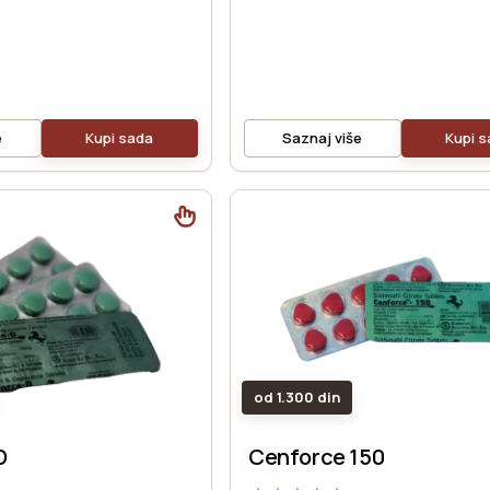
e
Kupi sada
Saznaj više
Kupi 
od 1.300 din
D
Cenforce 150