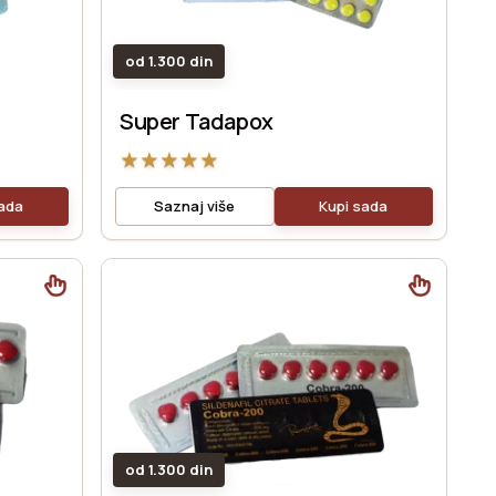
od 1.300 din
Super Tadapox
★
★
★
★
★
sada
Saznaj više
Kupi sada
od 1.300 din