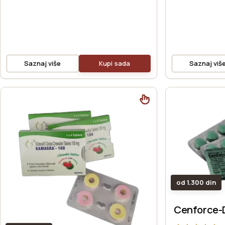
Saznaj više
Kupi sada
Saznaj viš
od 1.300 din
Cenforce-