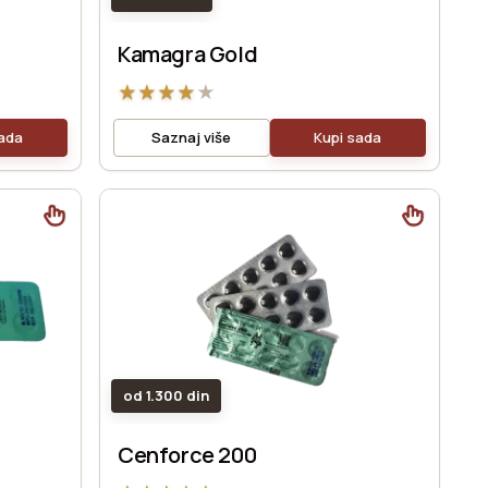
Kamagra Gold
★
★
★
★
★
sada
Saznaj više
Kupi sada
od 1.300 din
Cenforce 200