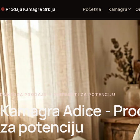
Prodaja Kamagre Srbija
Početna
Kamagra
Os
KAMAGRA PRODAJA — PREPARATI ZA POTENCIJU
Kamagra Adice - Pro
za potenciju