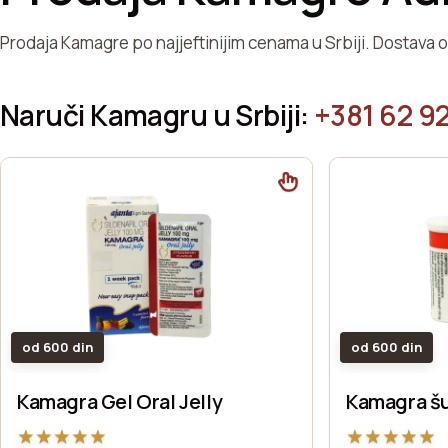
Prodaja Kamagre po najjeftinijim cenama u Srbiji. Dostava 
Naruči Kamagru u Srbiji:
+381 62 92
od 600 din
od 600 din
Kamagra Gel Oral Jelly
Kamagra š
★
★
★
★
★
★
★
★
★
★