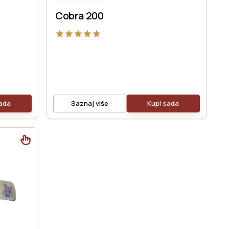
Cobra 200
★
★
★
★
★
sada
Saznaj više
Kupi sada