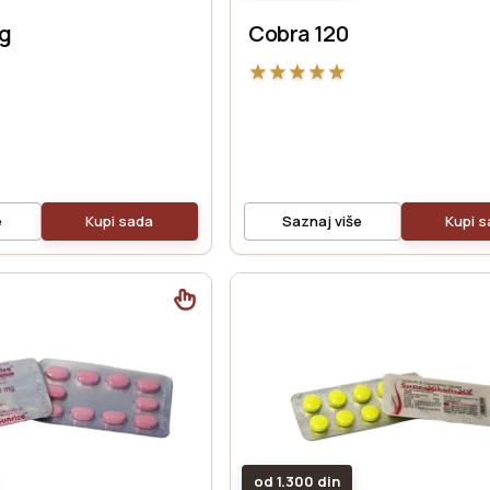
mg
Cobra 120
★
★
★
★
★
e
Kupi sada
Saznaj više
Kupi 
od 1.300 din