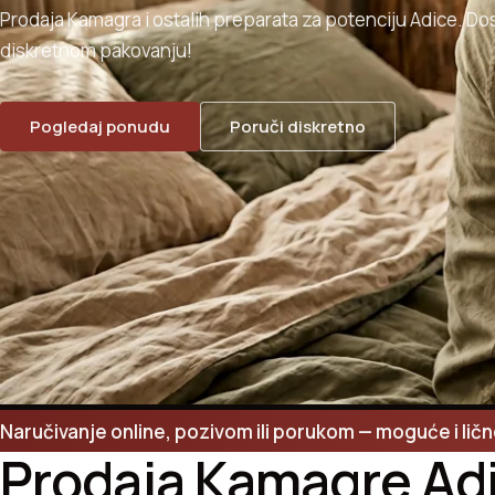
Prodaja Kamagra i ostalih preparata za potenciju Adice. Do
diskretnom pakovanju!
Pogledaj ponudu
Poruči diskretno
Naručivanje online, pozivom ili porukom — moguće i lič
Prodaja Kamagre Ad