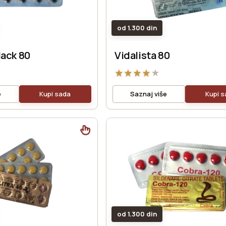
od 1.300 din
lack 80
Vidalista 80
★
★
★
★
★
e
Kupi sada
Saznaj više
Kupi 
od 1.300 din