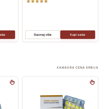
★
★
★
★
★
sada
Saznaj više
Kupi sada
KAMAGRA CENA SRBIJA