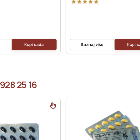
★
★
★
★
★
e
Kupi sada
Saznaj više
Kupi 
 928 25 16