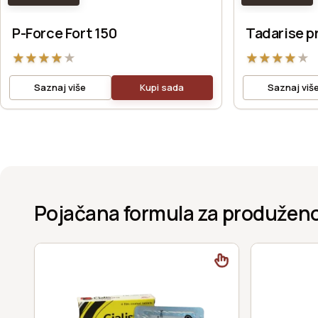
P-Force Fort 150
Tadarise p
★
★
★
★
★
★
★
★
★
★
Saznaj više
Kupi sada
Saznaj viš
Pojačana formula za produženo