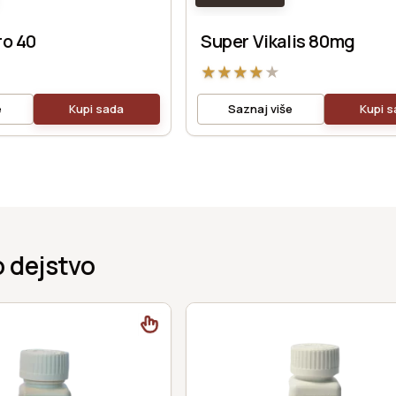
ro 40
Super Vikalis 80mg
★
★
★
★
★
e
Kupi sada
Saznaj više
Kupi 
 dejstvo