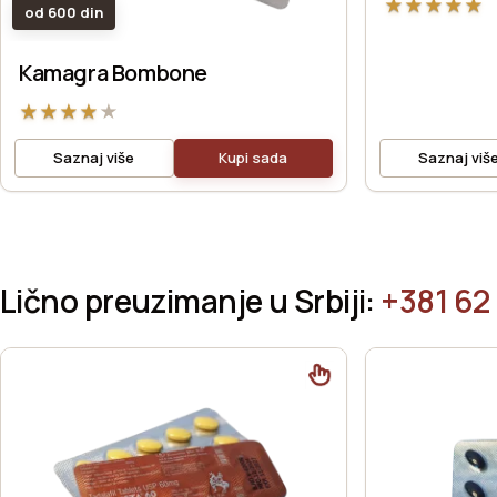
★
★
★
★
★
od 600 din
Kamagra Bombone
★
★
★
★
★
Saznaj više
Kupi sada
Saznaj viš
Lično preuzimanje u Srbiji:
+381 62