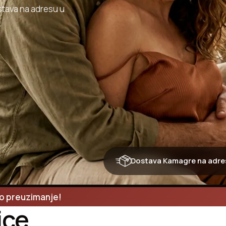
stava na adresu u
Dostava Kamagre na adresu
no preuzimanje!
ice