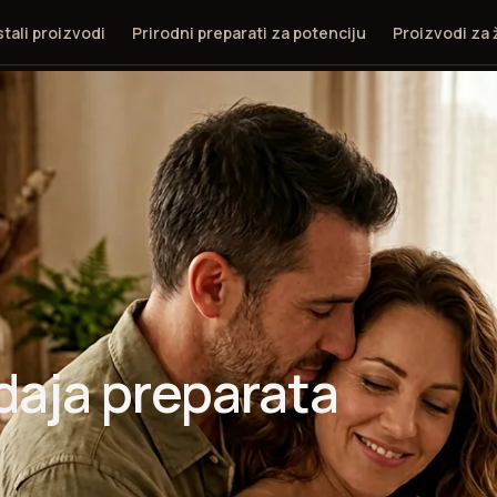
tali proizvodi
Prirodni preparati za potenciju
Proizvodi za
daja preparata