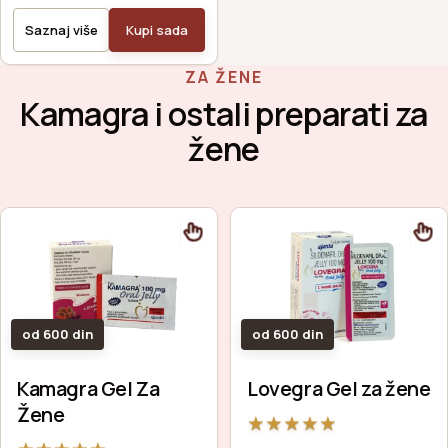
Saznaj više
Kupi sada
ZA ŽENE
Kamagra i ostali preparati za
žene
od 600 din
od 600 din
Kamagra Gel Za
Lovegra Gel za žene
Žene
★
★
★
★
★