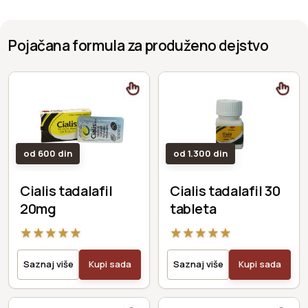
Pojačana formula za produženo dejstvo
od 600 din
od 1.300 din
Cialis tadalafil
Cialis tadalafil 30
20mg
tableta
★
★
★
★
★
★
★
★
★
★
Saznaj više
Kupi sada
Saznaj više
Kupi sada