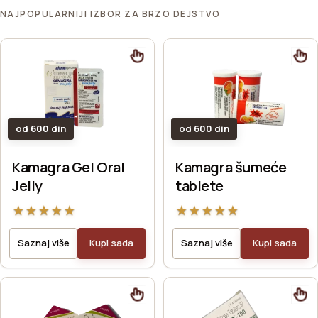
NAJPOPULARNIJI IZBOR ZA BRZO DEJSTVO
od 600 din
od 600 din
Kamagra Gel Oral
Kamagra šumeće
Jelly
tablete
★
★
★
★
★
★
★
★
★
★
Saznaj više
Kupi sada
Saznaj više
Kupi sada