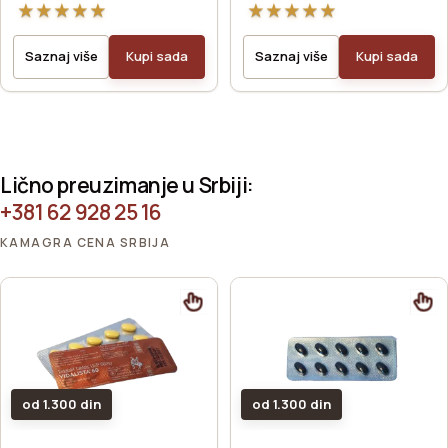
★
★
★
★
★
★
★
★
★
★
Saznaj više
Kupi sada
Saznaj više
Kupi sada
Lično preuzimanje u Srbiji:
+381 62 928 25 16
KAMAGRA CENA SRBIJA
od 1.300 din
od 1.300 din