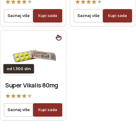
★
★
★
★
★
★
★
★
★
★
Saznaj više
Kupi sada
Saznaj više
Kupi sada
od 1.300 din
Super Vikalis 80mg
★
★
★
★
★
Saznaj više
Kupi sada