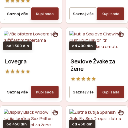
★
★
★
★
★
Saznaj više
Kupi sada
Saznaj više
Kupi sada
od 1.300 din
od 400 din
Lovegra
Sexlove Žvake za
žene
★
★
★
★
★
★
★
★
★
★
Saznaj više
Kupi sada
Saznaj više
Kupi sada
od 450 din
od 450 din