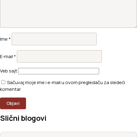
Ime
*
E-mail
*
Veb sajt
Sačuvaj moje ime i e-mail u ovom pregledaču za sledeći
komentar.
Slični blogovi