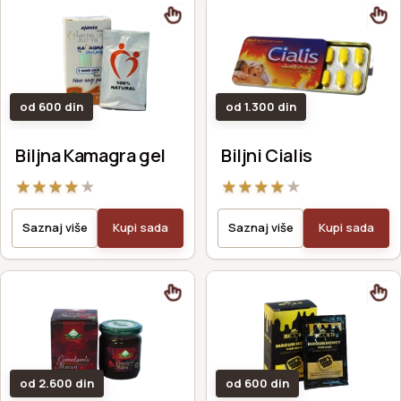
od 600 din
od 1.300 din
Biljna Kamagra gel
Biljni Cialis
★
★
★
★
★
★
★
★
★
★
Saznaj više
Kupi sada
Saznaj više
Kupi sada
od 2.600 din
od 600 din