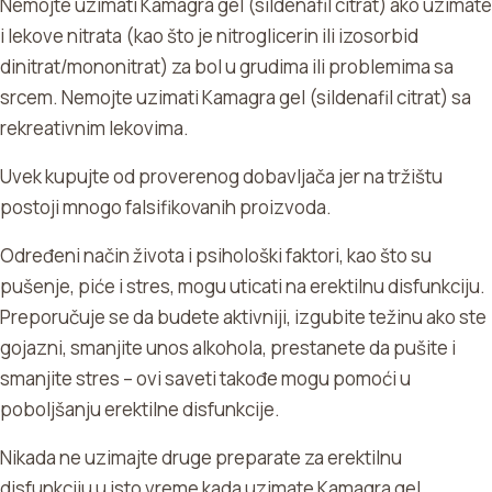
Nemojte uzimati Kamagra gel (sildenafil citrat) ako uzimate
i lekove nitrata (kao što je nitroglicerin ili izosorbid
dinitrat/mononitrat) za bol u grudima ili problemima sa
srcem. Nemojte uzimati Kamagra gel (sildenafil citrat) sa
rekreativnim lekovima.
Uvek kupujte od proverenog dobavljača jer na tržištu
postoji mnogo falsifikovanih proizvoda.
Određeni način života i psihološki faktori, kao što su
pušenje, piće i stres, mogu uticati na erektilnu disfunkciju.
Preporučuje se da budete aktivniji, izgubite težinu ako ste
gojazni, smanjite unos alkohola, prestanete da pušite i
smanjite stres – ovi saveti takođe mogu pomoći u
poboljšanju erektilne disfunkcije.
Nikada ne uzimajte druge preparate za erektilnu
disfunkciju u isto vreme kada uzimate Kamagra gel