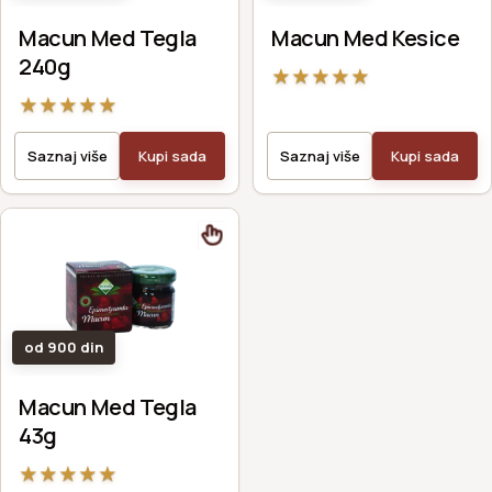
Macun Med Tegla
Macun Med Kesice
240g
★
★
★
★
★
★
★
★
★
★
Saznaj više
Kupi sada
Saznaj više
Kupi sada
od 900 din
Macun Med Tegla
43g
★
★
★
★
★