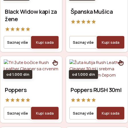
Black Widow kapi za
Španska Mušica
žene
★
★
★
★
★
★
★
★
★
★
Saznaj više
Kupi sada
Saznaj više
Kupi sada
od 1.000 din
od 1.000 din
Poppers
Poppers RUSH 30ml
★
★
★
★
★
★
★
★
★
★
Saznaj više
Kupi sada
Saznaj više
Kupi sada