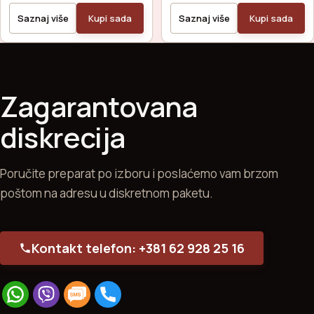
Saznaj više
Kupi sada
Saznaj više
Kupi sada
Zagarantovana
diskrecija
Poručite preparat po izboru i poslaćemo vam brzom
poštom na adresu u diskretnom paketu.
Kontakt telefon: +381 62 928 25 16