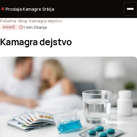
Prodaja Kamagre Srbija
Početna
Blog
Kamagra dejstvo
1 min čitanja
VODIČ
Kamagra dejstvo