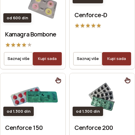
Cenforce-D
od 600 din
★
★
★
★
★
Kamagra Bombone
★
★
★
★
★
Saznaj više
Kupi sada
Saznaj više
Kupi sada
od 1.300 din
od 1.300 din
Cenforce 150
Cenforce 200