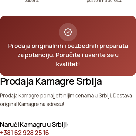
pakete.
poštom na adresu.
Prodaja originalnih i bezbednih preparata
za potenciju. Poručite i uverite se u
kvalitet!
Prodaja Kamagre Srbija
Prodaja Kamagre po najjeftinijim cenama u Srbiji. Dostava
original Kamagre na adresu!
Naruči Kamagru u Srbiji:
+381 62 928 25 16